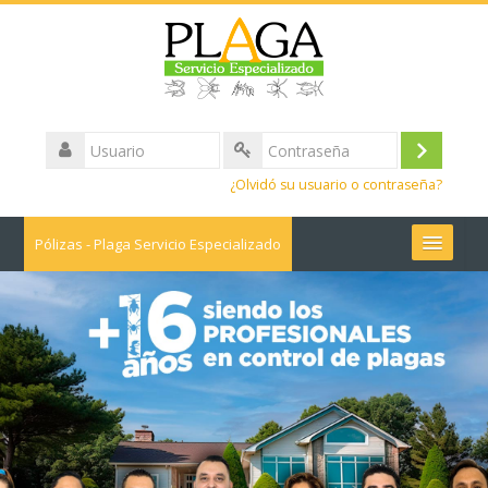
Usuario
Iniciar
Contraseña
¿Olvidó su usuario o contraseña?
sesión
(ingresa
Pólizas - Plaga Servicio Especializado
Buscar
cursos
Enviar